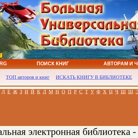
ORG
ПОИСК КНИГ
АВТОРАМ И 
ТОП авторов и книг
ИСКАТЬ КНИГУ В БИБЛИОТЕКЕ
Д
Е
Ж
З
И
Й
К
Л
М
Н
О
П
Р
С
Т
У
Ф
Х
Ц
Ч
Ш
Щ
льная электронная библиотека -