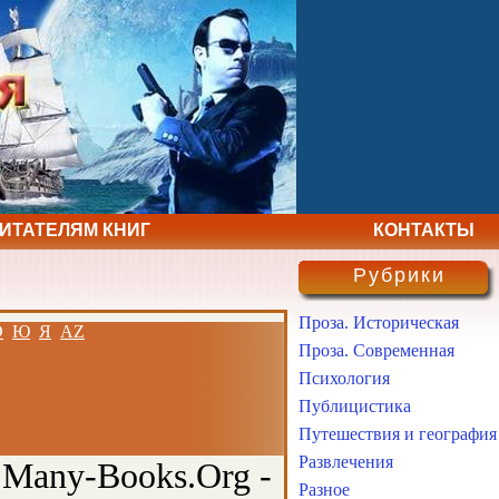
ЧИТАТЕЛЯМ КНИГ
КОНТАКТЫ
Рубрики
Проза. Историческая
Э
Ю
Я
AZ
Проза. Современная
Психология
Публицистика
Путешествия и география
Развлечения
 Many-Books.Org -
Разное