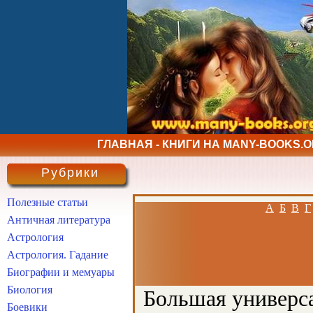
ГЛАВНАЯ - КНИГИ НА MANY-BOOKS.
Рубрики
Полезные статьи
А
Б
В
Г
Античная литература
Астрология
Астрология. Гадание
Биографии и мемуары
Биология
Большая универса
Боевики