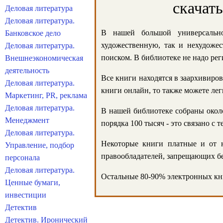
скачат
Деловая литература
Деловая литература.
В нашей большой универсально
Банковское дело
художественную, так и нехудожес
Деловая литература.
поиском. В библиотеке не надо реги
Внешнеэкономическая
деятельность
Все книги находятся в заархивиров
Деловая литература.
книги онлайн, то также можете лег
Маркетинг, PR, реклама
Деловая литература.
В нашей библиотеке собраны около
Менеджмент
порядка 100 тысяч - это связано с
Деловая литература.
Некоторые книги платные и от н
Управление, подбор
правообладателей, запрещающих бе
персонала
Деловая литература.
Остальные 80-90% электронных кни
Ценные бумаги,
инвестиции
Детектив
Детектив. Иронический