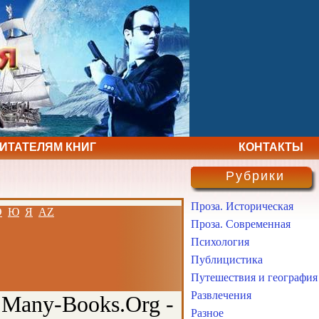
ЧИТАТЕЛЯМ КНИГ
КОНТАКТЫ
Рубрики
Проза. Историческая
Э
Ю
Я
AZ
Проза. Современная
Психология
Публицистика
Путешествия и география
Развлечения
 Many-Books.Org -
Разное