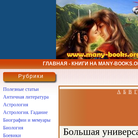
ГЛАВНАЯ - КНИГИ НА MANY-BOOKS.
Рубрики
Полезные статьи
А
Б
В
Г
Античная литература
Астрология
Астрология. Гадание
Биографии и мемуары
Биология
Большая универса
Боевики