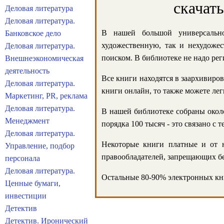
скачат
Деловая литература
Деловая литература.
В нашей большой универсально
Банковское дело
художественную, так и нехудожес
Деловая литература.
поиском. В библиотеке не надо реги
Внешнеэкономическая
деятельность
Все книги находятся в заархивиров
Деловая литература.
книги онлайн, то также можете лег
Маркетинг, PR, реклама
Деловая литература.
В нашей библиотеке собраны около
Менеджмент
порядка 100 тысяч - это связано с
Деловая литература.
Некоторые книги платные и от н
Управление, подбор
правообладателей, запрещающих бе
персонала
Деловая литература.
Остальные 80-90% электронных кни
Ценные бумаги,
инвестиции
Детектив
Детектив. Иронический