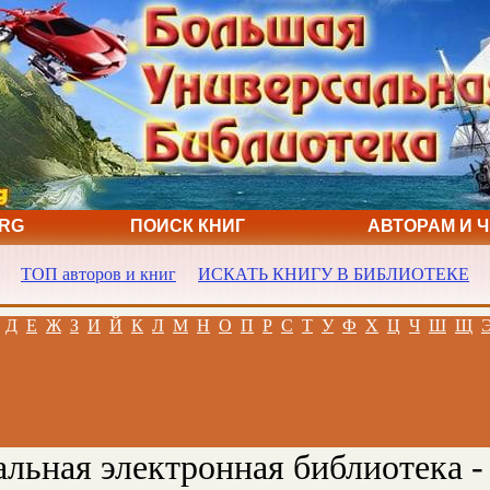
ORG
ПОИСК КНИГ
АВТОРАМ И 
ТОП авторов и книг
ИСКАТЬ КНИГУ В БИБЛИОТЕКЕ
Д
Е
Ж
З
И
Й
К
Л
М
Н
О
П
Р
С
Т
У
Ф
Х
Ц
Ч
Ш
Щ
льная электронная библиотека -