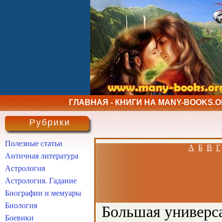
ГЛАВНАЯ - КНИГИ НА MANY-BOOKS.
Рубрики
Полезные статьи
А
Б
В
Г
Античная литература
Астрология
Астрология. Гадание
Биографии и мемуары
Биология
Большая универса
Боевики