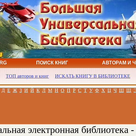
ORG
ПОИСК КНИГ
АВТОРАМ И 
ТОП авторов и книг
ИСКАТЬ КНИГУ В БИБЛИОТЕКЕ
Д
Е
Ж
З
И
Й
К
Л
М
Н
О
П
Р
С
Т
У
Ф
Х
Ц
Ч
Ш
Щ
льная электронная библиотека -