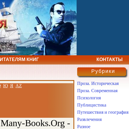
ЧИТАТЕЛЯМ КНИГ
КОНТАКТЫ
Рубрики
Проза. Историческая
Э
Ю
Я
AZ
Проза. Современная
Психология
Публицистика
Путешествия и география
Развлечения
 Many-Books.Org -
Разное