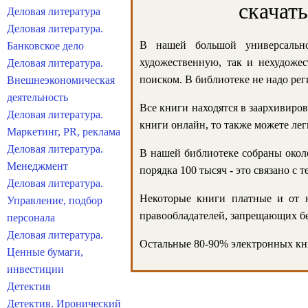
скачат
Деловая литература
Деловая литература.
В нашей большой универсально
Банковское дело
художественную, так и нехудожес
Деловая литература.
поиском. В библиотеке не надо реги
Внешнеэкономическая
деятельность
Все книги находятся в заархивиров
Деловая литература.
книги онлайн, то также можете лег
Маркетинг, PR, реклама
Деловая литература.
В нашей библиотеке собраны около
Менеджмент
порядка 100 тысяч - это связано с
Деловая литература.
Некоторые книги платные и от н
Управление, подбор
правообладателей, запрещающих бе
персонала
Деловая литература.
Остальные 80-90% электронных кни
Ценные бумаги,
инвестиции
Детектив
Детектив. Иронический