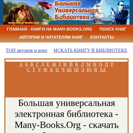
ГЛАВНАЯ - КНИГИ НА MANY-BOOKS.ORG
ПОИСК КНИГ
АВТОРАМ И ЧИТАТЕЛЯМ КНИГ
КОНТАКТЫ
ТОП авторов и книг
ИСКАТЬ КНИГУ В БИБЛИОТЕКЕ
А
Б
В
Г
Д
Е
Ж
З
И
Й
К
Л
М
Н
О
П
Р
С
Т
У
Ф
Х
Ц
Ч
Ш
Щ
Э
Ю
Я
AZ
Большая универсальная
электронная библиотека -
Many-Books.Org - скачать