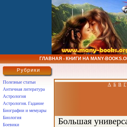
ГЛАВНАЯ - КНИГИ НА MANY-BOOKS.
Рубрики
Полезные статьи
А
Б
В
Г
Античная литература
Астрология
Астрология. Гадание
Биографии и мемуары
Биология
Большая универса
Боевики