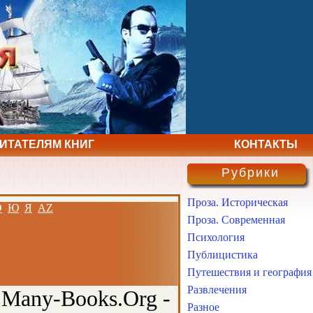
ЧИТАТЕЛЯМ КНИГ
КОНТАКТЫ
Рубрики
Проза. Историческая
Э
Ю
Я
AZ
Проза. Современная
Психология
Публицистика
Путешествия и география
Развлечения
 Many-Books.Org -
Разное