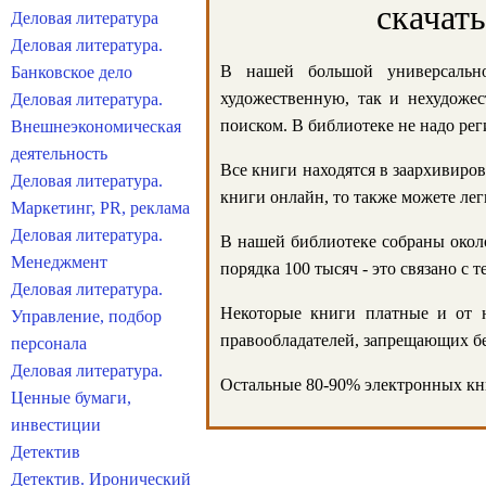
скачат
Деловая литература
Деловая литература.
В нашей большой универсально
Банковское дело
художественную, так и нехудожес
Деловая литература.
поиском. В библиотеке не надо реги
Внешнеэкономическая
деятельность
Все книги находятся в заархивиров
Деловая литература.
книги онлайн, то также можете лег
Маркетинг, PR, реклама
Деловая литература.
В нашей библиотеке собраны около
Менеджмент
порядка 100 тысяч - это связано с
Деловая литература.
Некоторые книги платные и от н
Управление, подбор
правообладателей, запрещающих бе
персонала
Деловая литература.
Остальные 80-90% электронных кни
Ценные бумаги,
инвестиции
Детектив
Детектив. Иронический