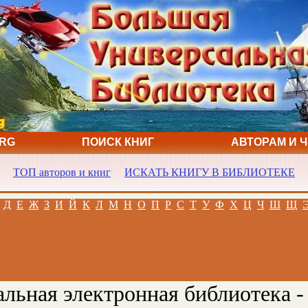
ORG
ПОИСК КНИГ
АВТОРАМ И 
ТОП авторов и книг
ИСКАТЬ КНИГУ В БИБЛИОТЕКЕ
Д
Е
Ж
З
И
Й
К
Л
М
Н
О
П
Р
С
Т
У
Ф
Х
Ц
Ч
Ш
Щ
льная электронная библиотека -