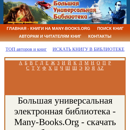
ГЛАВНАЯ - КНИГИ НА MANY-BOOKS.ORG
ПОИСК КНИГ
АВТОРАМ И ЧИТАТЕЛЯМ КНИГ
КОНТАКТЫ
ТОП авторов и книг
ИСКАТЬ КНИГУ В БИБЛИОТЕКЕ
А
Б
В
Г
Д
Е
Ж
З
И
Й
К
Л
М
Н
О
П
Р
С
Т
У
Ф
Х
Ц
Ч
Ш
Щ
Э
Ю
Я
AZ
Большая универсальная
электронная библиотека -
Many-Books.Org - скачать