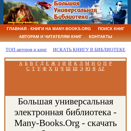
ГЛАВНАЯ - КНИГИ НА MANY-BOOKS.ORG
ПОИСК КНИГ
АВТОРАМ И ЧИТАТЕЛЯМ КНИГ
КОНТАКТЫ
ТОП авторов и книг
ИСКАТЬ КНИГУ В БИБЛИОТЕКЕ
А
Б
В
Г
Д
Е
Ж
З
И
Й
К
Л
М
Н
О
П
Р
С
Т
У
Ф
Х
Ц
Ч
Ш
Щ
Э
Ю
Я
AZ
Большая универсальная
электронная библиотека -
Many-Books.Org - скачать