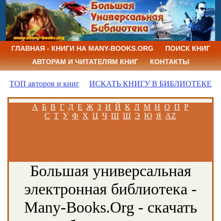
ГЛАВНАЯ - КНИГИ НА MANY-BOOKS.ORG
ПОИСК КНИГ
АВТОРАМ И ЧИТАТЕЛЯМ КНИГ
КОНТАКТЫ
ТОП авторов и книг
ИСКАТЬ КНИГУ В БИБЛИОТЕКЕ
А
Б
В
Г
Д
Е
Ж
З
И
Й
К
Л
М
Н
О
П
Р
С
Т
У
Ф
Х
Ц
Ч
Ш
Щ
Э
Ю
Я
AZ
Большая универсальная
электронная библиотека -
Many-Books.Org - скачать