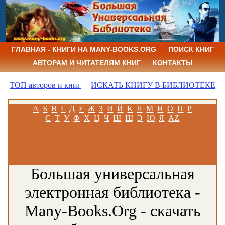
ГЛАВНАЯ - КНИГИ НА MANY-BOOKS.ORG
ПОИСК КНИГ
АВТОРАМ И ЧИТАТЕЛЯМ КНИГ
КОНТАКТЫ
ТОП авторов и книг
ИСКАТЬ КНИГУ В БИБЛИОТЕКЕ
А
Б
В
Г
Д
Е
Ж
З
И
Й
К
Л
М
Н
О
П
Р
С
Т
У
Ф
Х
Ц
Ч
Ш
Щ
Э
Ю
Я
AZ
Большая универсальная
электронная библиотека -
Many-Books.Org - скачать