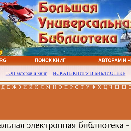
ORG
ПОИСК КНИГ
АВТОРАМ И 
ТОП авторов и книг
ИСКАТЬ КНИГУ В БИБЛИОТЕКЕ
Д
Е
Ж
З
И
Й
К
Л
М
Н
О
П
Р
С
Т
У
Ф
Х
Ц
Ч
Ш
Щ
льная электронная библиотека -