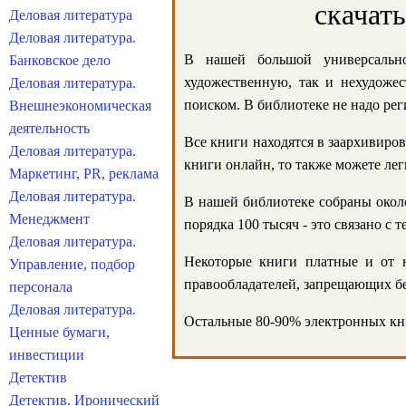
скачат
Деловая литература
Деловая литература.
В нашей большой универсально
Банковское дело
художественную, так и нехудожес
Деловая литература.
поиском. В библиотеке не надо реги
Внешнеэкономическая
деятельность
Все книги находятся в заархивиров
Деловая литература.
книги онлайн, то также можете лег
Маркетинг, PR, реклама
Деловая литература.
В нашей библиотеке собраны около
Менеджмент
порядка 100 тысяч - это связано с
Деловая литература.
Некоторые книги платные и от н
Управление, подбор
правообладателей, запрещающих бе
персонала
Деловая литература.
Остальные 80-90% электронных кни
Ценные бумаги,
инвестиции
Детектив
Детектив. Иронический