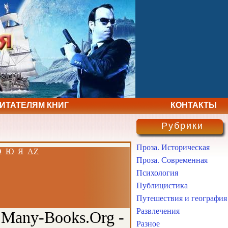
ЧИТАТЕЛЯМ КНИГ
КОНТАКТЫ
Рубрики
Проза. Историческая
Э
Ю
Я
AZ
Проза. Современная
Психология
Публицистика
Путешествия и география
Развлечения
 Many-Books.Org -
Разное