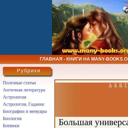
ГЛАВНАЯ - КНИГИ НА MANY-BOOKS.
Рубрики
Полезные статьи
А
Б
В
Г
Античная литература
Астрология
Астрология. Гадание
Биографии и мемуары
Биология
Большая универса
Боевики