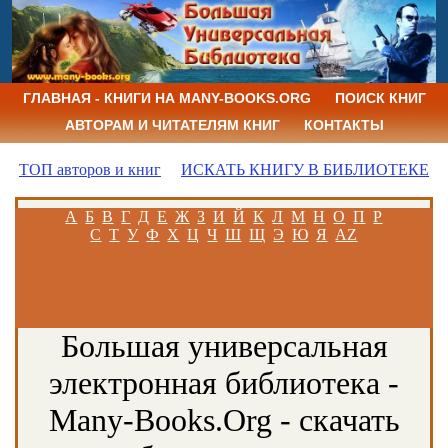
ГЛАВНАЯ - КНИГИ НА MANY-BOOKS.ORG
ПОИСК КНИГ
АВТОРАМ И ЧИТАТЕЛЯМ КНИГ
КОНТАКТЫ
ТОП авторов и книг
ИСКАТЬ КНИГУ В БИБЛИОТЕКЕ
А
Б
В
Г
Д
Е
Ж
З
И
Й
К
Л
М
Н
О
П
Р
С
Т
У
Ф
Х
Ц
Ч
Ш
Щ
Э
Ю
Я
AZ
Большая универсальная
электронная библиотека -
Many-Books.Org - скачать