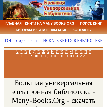
ГЛАВНАЯ - КНИГИ НА MANY-BOOKS.ORG
ПОИСК КНИГ
АВТОРАМ И ЧИТАТЕЛЯМ КНИГ
КОНТАКТЫ
ТОП авторов и книг
ИСКАТЬ КНИГУ В БИБЛИОТЕКЕ
А
Б
В
Г
Д
Е
Ж
З
И
Й
К
Л
М
Н
О
П
Р
С
Т
У
Ф
Х
Ц
Ч
Ш
Щ
Э
Ю
Я
AZ
Большая универсальная
электронная библиотека -
Many-Books.Org - скачать