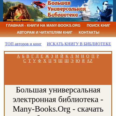
ГЛАВНАЯ - КНИГИ НА MANY-BOOKS.ORG
ПОИСК КНИГ
АВТОРАМ И ЧИТАТЕЛЯМ КНИГ
КОНТАКТЫ
ТОП авторов и книг
ИСКАТЬ КНИГУ В БИБЛИОТЕКЕ
А
Б
В
Г
Д
Е
Ж
З
И
Й
К
Л
М
Н
О
П
Р
С
Т
У
Ф
Х
Ц
Ч
Ш
Щ
Э
Ю
Я
AZ
Большая универсальная
электронная библиотека -
Many-Books.Org - скачать