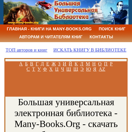
ГЛАВНАЯ - КНИГИ НА MANY-BOOKS.ORG
ПОИСК КНИГ
АВТОРАМ И ЧИТАТЕЛЯМ КНИГ
КОНТАКТЫ
ТОП авторов и книг
ИСКАТЬ КНИГУ В БИБЛИОТЕКЕ
А
Б
В
Г
Д
Е
Ж
З
И
Й
К
Л
М
Н
О
П
Р
С
Т
У
Ф
Х
Ц
Ч
Ш
Щ
Э
Ю
Я
AZ
Большая универсальная
электронная библиотека -
Many-Books.Org - скачать