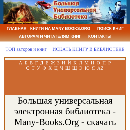
ГЛАВНАЯ - КНИГИ НА MANY-BOOKS.ORG
ПОИСК КНИГ
АВТОРАМ И ЧИТАТЕЛЯМ КНИГ
КОНТАКТЫ
ТОП авторов и книг
ИСКАТЬ КНИГУ В БИБЛИОТЕКЕ
А
Б
В
Г
Д
Е
Ж
З
И
Й
К
Л
М
Н
О
П
Р
С
Т
У
Ф
Х
Ц
Ч
Ш
Щ
Э
Ю
Я
AZ
Большая универсальная
электронная библиотека -
Many-Books.Org - скачать