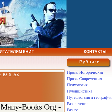
ЧИТАТЕЛЯМ КНИГ
КОНТАКТЫ
Рубрики
Проза. Историческая
Э
Ю
Я
AZ
Проза. Современная
Психология
Публицистика
Путешествия и география
Развлечения
 Many-Books.Org -
Разное