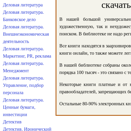
скачат
Деловая литература
Деловая литература.
В нашей большой универсально
Банковское дело
художественную, так и нехудожес
Деловая литература.
поиском. В библиотеке не надо реги
Внешнеэкономическая
деятельность
Все книги находятся в заархивиров
Деловая литература.
книги онлайн, то также можете лег
Маркетинг, PR, реклама
Деловая литература.
В нашей библиотеке собраны около
Менеджмент
порядка 100 тысяч - это связано с
Деловая литература.
Некоторые книги платные и от н
Управление, подбор
правообладателей, запрещающих бе
персонала
Деловая литература.
Остальные 80-90% электронных кни
Ценные бумаги,
инвестиции
Детектив
Детектив. Иронический