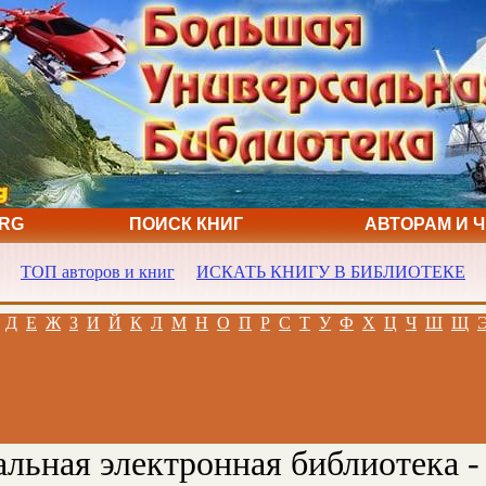
ORG
ПОИСК КНИГ
АВТОРАМ И 
ТОП авторов и книг
ИСКАТЬ КНИГУ В БИБЛИОТЕКЕ
Д
Е
Ж
З
И
Й
К
Л
М
Н
О
П
Р
С
Т
У
Ф
Х
Ц
Ч
Ш
Щ
льная электронная библиотека -