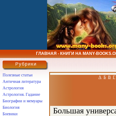
ГЛАВНАЯ - КНИГИ НА MANY-BOOKS.
Рубрики
Полезные статьи
А
Б
В
Г
Античная литература
Астрология
Астрология. Гадание
Биографии и мемуары
Биология
Большая универса
Боевики