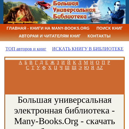
ГЛАВНАЯ - КНИГИ НА MANY-BOOKS.ORG
ПОИСК КНИГ
АВТОРАМ И ЧИТАТЕЛЯМ КНИГ
КОНТАКТЫ
ТОП авторов и книг
ИСКАТЬ КНИГУ В БИБЛИОТЕКЕ
А
Б
В
Г
Д
Е
Ж
З
И
Й
К
Л
М
Н
О
П
Р
С
Т
У
Ф
Х
Ц
Ч
Ш
Щ
Э
Ю
Я
AZ
Большая универсальная
электронная библиотека -
Many-Books.Org - скачать