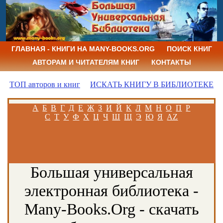
ГЛАВНАЯ - КНИГИ НА MANY-BOOKS.ORG
ПОИСК КНИГ
АВТОРАМ И ЧИТАТЕЛЯМ КНИГ
КОНТАКТЫ
ТОП авторов и книг
ИСКАТЬ КНИГУ В БИБЛИОТЕКЕ
А
Б
В
Г
Д
Е
Ж
З
И
Й
К
Л
М
Н
О
П
Р
С
Т
У
Ф
Х
Ц
Ч
Ш
Щ
Э
Ю
Я
AZ
Большая универсальная
электронная библиотека -
Many-Books.Org - скачать