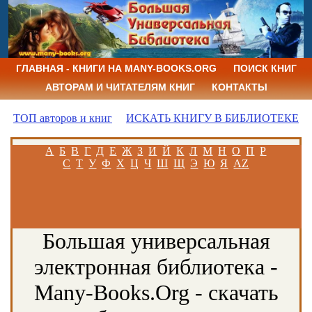
ГЛАВНАЯ - КНИГИ НА MANY-BOOKS.ORG
ПОИСК КНИГ
АВТОРАМ И ЧИТАТЕЛЯМ КНИГ
КОНТАКТЫ
ТОП авторов и книг
ИСКАТЬ КНИГУ В БИБЛИОТЕКЕ
А
Б
В
Г
Д
Е
Ж
З
И
Й
К
Л
М
Н
О
П
Р
С
Т
У
Ф
Х
Ц
Ч
Ш
Щ
Э
Ю
Я
AZ
Большая универсальная
электронная библиотека -
Many-Books.Org - скачать