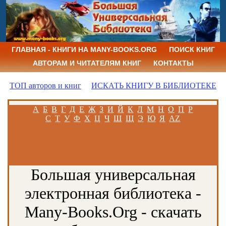
ГЛАВНАЯ - КНИГИ НА MANY-BOOKS.ORG
ПОИСК КНИГ
АВТОРАМ И ЧИТАТЕЛЯМ КНИГ
КОНТАКТЫ
ТОП авторов и книг
ИСКАТЬ КНИГУ В БИБЛИОТЕКЕ
А
Б
В
Г
Д
Е
Ж
З
И
Й
К
Л
М
Н
О
П
Р
С
Т
У
Ф
Х
Ц
Ч
Ш
Щ
Э
Ю
Я
AZ
Большая универсальная
электронная библиотека -
Many-Books.Org - скачать