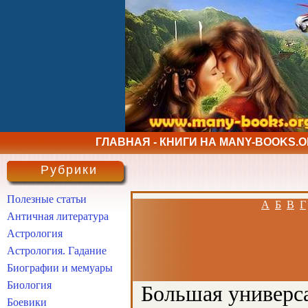
ГЛАВНАЯ - КНИГИ НА MANY-BOOKS.
Рубрики
Полезные статьи
А
Б
В
Г
Античная литература
Астрология
Астрология. Гадание
Биографии и мемуары
Биология
Большая универса
Боевики