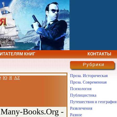
ЧИТАТЕЛЯМ КНИГ
КОНТАКТЫ
Рубрики
Проза. Историческая
Э
Ю
Я
AZ
Проза. Современная
Психология
Публицистика
Путешествия и география
Развлечения
 Many-Books.Org -
Разное