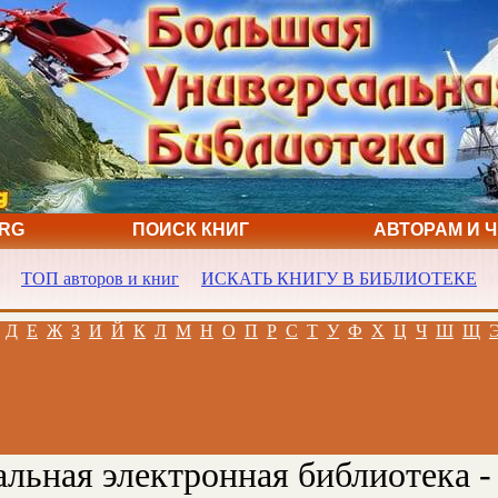
ORG
ПОИСК КНИГ
АВТОРАМ И 
ТОП авторов и книг
ИСКАТЬ КНИГУ В БИБЛИОТЕКЕ
Д
Е
Ж
З
И
Й
К
Л
М
Н
О
П
Р
С
Т
У
Ф
Х
Ц
Ч
Ш
Щ
льная электронная библиотека -