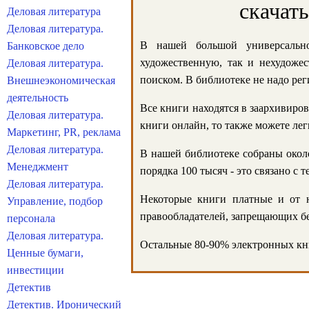
скачат
Деловая литература
Деловая литература.
В нашей большой универсально
Банковское дело
художественную, так и нехудожес
Деловая литература.
поиском. В библиотеке не надо реги
Внешнеэкономическая
деятельность
Все книги находятся в заархивиров
Деловая литература.
книги онлайн, то также можете лег
Маркетинг, PR, реклама
Деловая литература.
В нашей библиотеке собраны около
Менеджмент
порядка 100 тысяч - это связано с
Деловая литература.
Некоторые книги платные и от н
Управление, подбор
правообладателей, запрещающих бе
персонала
Деловая литература.
Остальные 80-90% электронных кни
Ценные бумаги,
инвестиции
Детектив
Детектив. Иронический