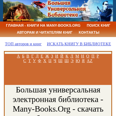
ГЛАВНАЯ - КНИГИ НА MANY-BOOKS.ORG
ПОИСК КНИГ
АВТОРАМ И ЧИТАТЕЛЯМ КНИГ
КОНТАКТЫ
ТОП авторов и книг
ИСКАТЬ КНИГУ В БИБЛИОТЕКЕ
А
Б
В
Г
Д
Е
Ж
З
И
Й
К
Л
М
Н
О
П
Р
С
Т
У
Ф
Х
Ц
Ч
Ш
Щ
Э
Ю
Я
AZ
Большая универсальная
электронная библиотека -
Many-Books.Org - скачать