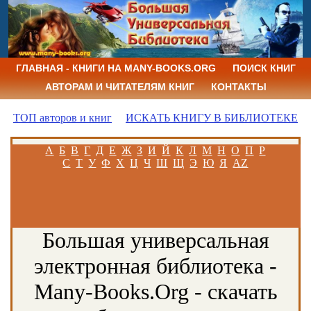
ГЛАВНАЯ - КНИГИ НА MANY-BOOKS.ORG
ПОИСК КНИГ
АВТОРАМ И ЧИТАТЕЛЯМ КНИГ
КОНТАКТЫ
ТОП авторов и книг
ИСКАТЬ КНИГУ В БИБЛИОТЕКЕ
А
Б
В
Г
Д
Е
Ж
З
И
Й
К
Л
М
Н
О
П
Р
С
Т
У
Ф
Х
Ц
Ч
Ш
Щ
Э
Ю
Я
AZ
Большая универсальная
электронная библиотека -
Many-Books.Org - скачать