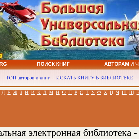
ORG
ПОИСК КНИГ
АВТОРАМ И 
ТОП авторов и книг
ИСКАТЬ КНИГУ В БИБЛИОТЕКЕ
Д
Е
Ж
З
И
Й
К
Л
М
Н
О
П
Р
С
Т
У
Ф
Х
Ц
Ч
Ш
Щ
льная электронная библиотека -