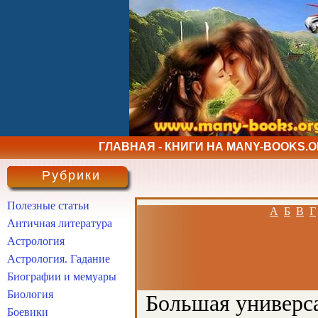
ГЛАВНАЯ - КНИГИ НА MANY-BOOKS.
Рубрики
Полезные статьи
А
Б
В
Г
Античная литература
Астрология
Астрология. Гадание
Биографии и мемуары
Биология
Большая универса
Боевики