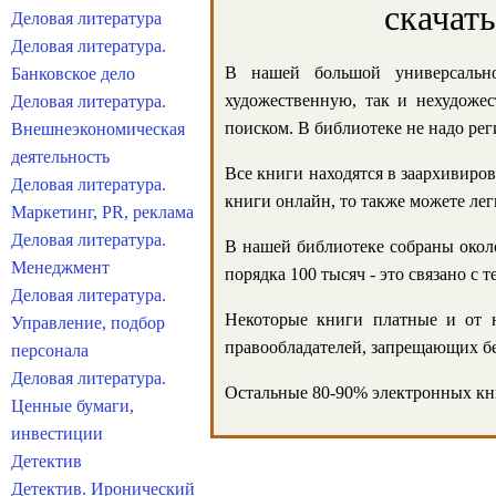
скачат
Деловая литература
Деловая литература.
В нашей большой универсально
Банковское дело
художественную, так и нехудожес
Деловая литература.
поиском. В библиотеке не надо реги
Внешнеэкономическая
деятельность
Все книги находятся в заархивиров
Деловая литература.
книги онлайн, то также можете лег
Маркетинг, PR, реклама
Деловая литература.
В нашей библиотеке собраны около
Менеджмент
порядка 100 тысяч - это связано с
Деловая литература.
Некоторые книги платные и от н
Управление, подбор
правообладателей, запрещающих бе
персонала
Деловая литература.
Остальные 80-90% электронных кни
Ценные бумаги,
инвестиции
Детектив
Детектив. Иронический