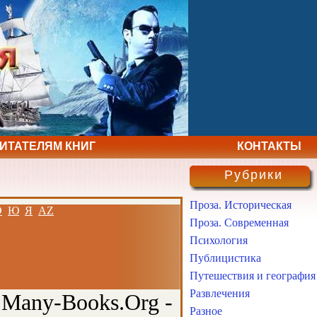
ЧИТАТЕЛЯМ КНИГ
КОНТАКТЫ
Рубрики
Проза. Историческая
Э
Ю
Я
AZ
Проза. Современная
Психология
Публицистика
Путешествия и география
Развлечения
 Many-Books.Org -
Разное