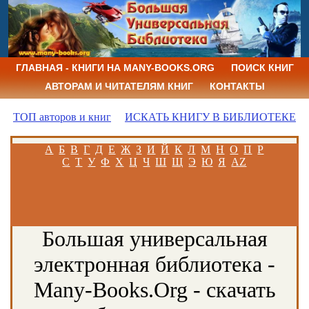
ГЛАВНАЯ - КНИГИ НА MANY-BOOKS.ORG
ПОИСК КНИГ
АВТОРАМ И ЧИТАТЕЛЯМ КНИГ
КОНТАКТЫ
ТОП авторов и книг
ИСКАТЬ КНИГУ В БИБЛИОТЕКЕ
А
Б
В
Г
Д
Е
Ж
З
И
Й
К
Л
М
Н
О
П
Р
С
Т
У
Ф
Х
Ц
Ч
Ш
Щ
Э
Ю
Я
AZ
Большая универсальная
электронная библиотека -
Many-Books.Org - скачать