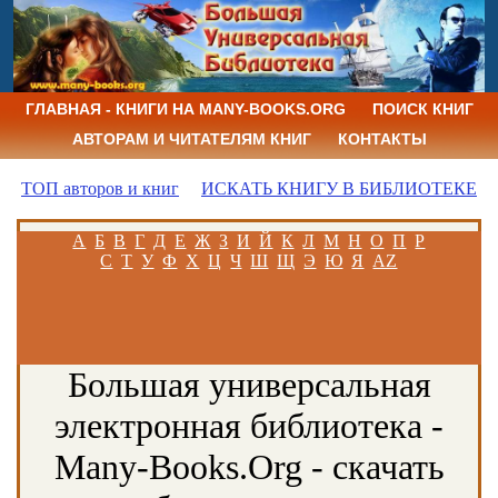
ГЛАВНАЯ - КНИГИ НА MANY-BOOKS.ORG
ПОИСК КНИГ
АВТОРАМ И ЧИТАТЕЛЯМ КНИГ
КОНТАКТЫ
ТОП авторов и книг
ИСКАТЬ КНИГУ В БИБЛИОТЕКЕ
А
Б
В
Г
Д
Е
Ж
З
И
Й
К
Л
М
Н
О
П
Р
С
Т
У
Ф
Х
Ц
Ч
Ш
Щ
Э
Ю
Я
AZ
Большая универсальная
электронная библиотека -
Many-Books.Org - скачать