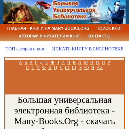
ГЛАВНАЯ - КНИГИ НА MANY-BOOKS.ORG
ПОИСК КНИГ
АВТОРАМ И ЧИТАТЕЛЯМ КНИГ
КОНТАКТЫ
ТОП авторов и книг
ИСКАТЬ КНИГУ В БИБЛИОТЕКЕ
А
Б
В
Г
Д
Е
Ж
З
И
Й
К
Л
М
Н
О
П
Р
С
Т
У
Ф
Х
Ц
Ч
Ш
Щ
Э
Ю
Я
AZ
Большая универсальная
электронная библиотека -
Many-Books.Org - скачать