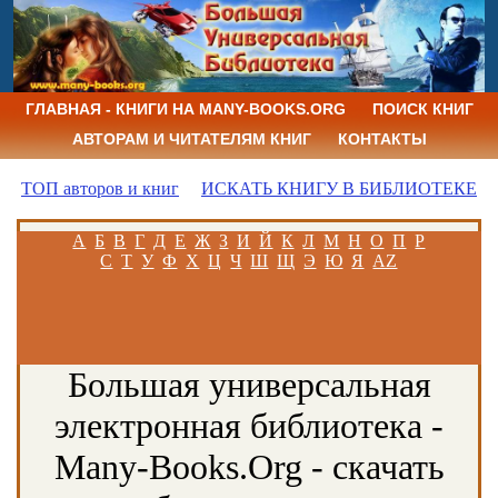
ГЛАВНАЯ - КНИГИ НА MANY-BOOKS.ORG
ПОИСК КНИГ
АВТОРАМ И ЧИТАТЕЛЯМ КНИГ
КОНТАКТЫ
ТОП авторов и книг
ИСКАТЬ КНИГУ В БИБЛИОТЕКЕ
А
Б
В
Г
Д
Е
Ж
З
И
Й
К
Л
М
Н
О
П
Р
С
Т
У
Ф
Х
Ц
Ч
Ш
Щ
Э
Ю
Я
AZ
Большая универсальная
электронная библиотека -
Many-Books.Org - скачать