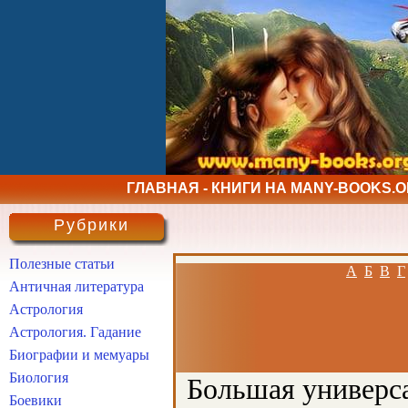
ГЛАВНАЯ - КНИГИ НА MANY-BOOKS.
Рубрики
Полезные статьи
А
Б
В
Г
Античная литература
Астрология
Астрология. Гадание
Биографии и мемуары
Биология
Большая универса
Боевики