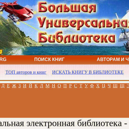
ORG
ПОИСК КНИГ
АВТОРАМ И 
ТОП авторов и книг
ИСКАТЬ КНИГУ В БИБЛИОТЕКЕ
Д
Е
Ж
З
И
Й
К
Л
М
Н
О
П
Р
С
Т
У
Ф
Х
Ц
Ч
Ш
Щ
льная электронная библиотека -