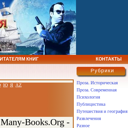
ЧИТАТЕЛЯМ КНИГ
КОНТАКТЫ
Рубрики
Проза. Историческая
Э
Ю
Я
AZ
Проза. Современная
Психология
Публицистика
Путешествия и география
Развлечения
 Many-Books.Org -
Разное