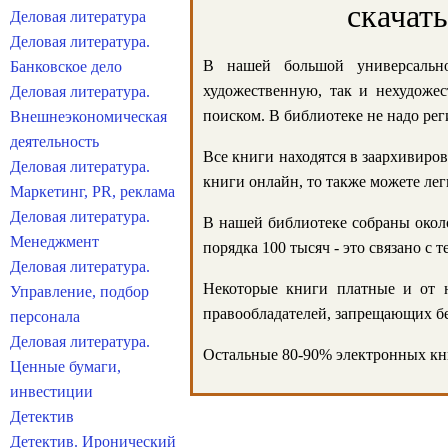
скачат
Деловая литература
Деловая литература.
В нашей большой универсально
Банковское дело
художественную, так и нехудожес
Деловая литература.
поиском. В библиотеке не надо реги
Внешнеэкономическая
деятельность
Все книги находятся в заархивиров
Деловая литература.
книги онлайн, то также можете лег
Маркетинг, PR, реклама
Деловая литература.
В нашей библиотеке собраны около
Менеджмент
порядка 100 тысяч - это связано с
Деловая литература.
Некоторые книги платные и от н
Управление, подбор
правообладателей, запрещающих бе
персонала
Деловая литература.
Остальные 80-90% электронных кни
Ценные бумаги,
инвестиции
Детектив
Детектив. Иронический