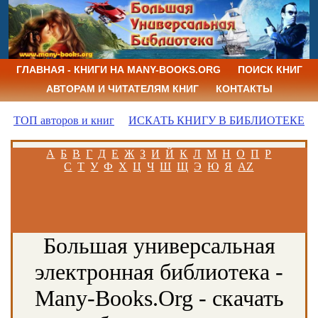
ГЛАВНАЯ - КНИГИ НА MANY-BOOKS.ORG
ПОИСК КНИГ
АВТОРАМ И ЧИТАТЕЛЯМ КНИГ
КОНТАКТЫ
ТОП авторов и книг
ИСКАТЬ КНИГУ В БИБЛИОТЕКЕ
А
Б
В
Г
Д
Е
Ж
З
И
Й
К
Л
М
Н
О
П
Р
С
Т
У
Ф
Х
Ц
Ч
Ш
Щ
Э
Ю
Я
AZ
Большая универсальная
электронная библиотека -
Many-Books.Org - скачать