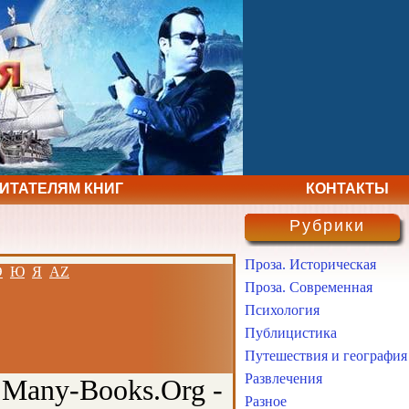
ЧИТАТЕЛЯМ КНИГ
КОНТАКТЫ
Рубрики
Проза. Историческая
Э
Ю
Я
AZ
Проза. Современная
Психология
Публицистика
Путешествия и география
Развлечения
 Many-Books.Org -
Разное