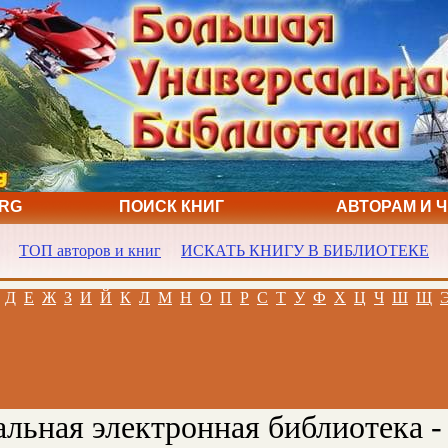
ORG
ПОИСК КНИГ
АВТОРАМ И 
ТОП авторов и книг
ИСКАТЬ КНИГУ В БИБЛИОТЕКЕ
Д
Е
Ж
З
И
Й
К
Л
М
Н
О
П
Р
С
Т
У
Ф
Х
Ц
Ч
Ш
Щ
льная электронная библиотека -