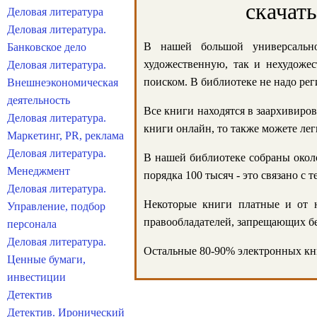
скачат
Деловая литература
Деловая литература.
В нашей большой универсально
Банковское дело
художественную, так и нехудожес
Деловая литература.
поиском. В библиотеке не надо реги
Внешнеэкономическая
деятельность
Все книги находятся в заархивиров
Деловая литература.
книги онлайн, то также можете лег
Маркетинг, PR, реклама
Деловая литература.
В нашей библиотеке собраны около
Менеджмент
порядка 100 тысяч - это связано с
Деловая литература.
Некоторые книги платные и от н
Управление, подбор
правообладателей, запрещающих бе
персонала
Деловая литература.
Остальные 80-90% электронных кни
Ценные бумаги,
инвестиции
Детектив
Детектив. Иронический