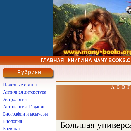
ГЛАВНАЯ - КНИГИ НА MANY-BOOKS.
Рубрики
Полезные статьи
А
Б
В
Г
Античная литература
Астрология
Астрология. Гадание
Биографии и мемуары
Биология
Большая универса
Боевики