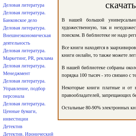
скачат
Деловая литература
Деловая литература.
В нашей большой универсально
Банковское дело
художественную, так и нехудожес
Деловая литература.
поиском. В библиотеке не надо реги
Внешнеэкономическая
деятельность
Все книги находятся в заархивиров
Деловая литература.
книги онлайн, то также можете лег
Маркетинг, PR, реклама
Деловая литература.
В нашей библиотеке собраны около
Менеджмент
порядка 100 тысяч - это связано с
Деловая литература.
Некоторые книги платные и от н
Управление, подбор
правообладателей, запрещающих бе
персонала
Деловая литература.
Остальные 80-90% электронных кни
Ценные бумаги,
инвестиции
Детектив
Детектив. Иронический