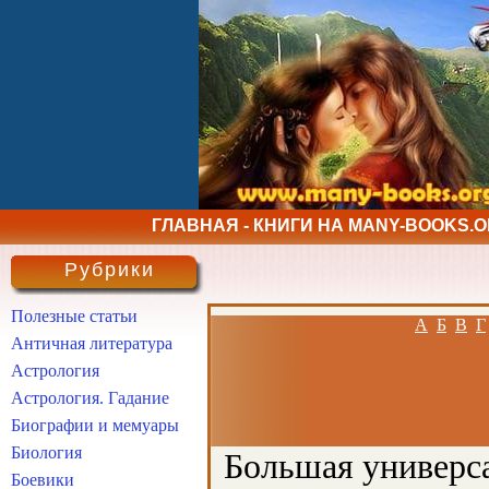
ГЛАВНАЯ - КНИГИ НА MANY-BOOKS.
Рубрики
Полезные статьи
А
Б
В
Г
Античная литература
Астрология
Астрология. Гадание
Биографии и мемуары
Биология
Большая универса
Боевики