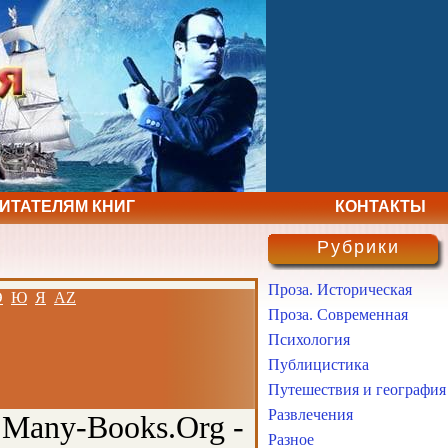
ЧИТАТЕЛЯМ КНИГ
КОНТАКТЫ
Рубрики
Проза. Историческая
Э
Ю
Я
AZ
Проза. Современная
Психология
Публицистика
Путешествия и география
Развлечения
 Many-Books.Org -
Разное