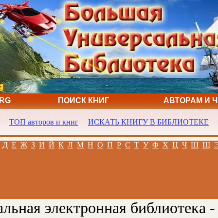
ORG
ПОИСК КНИГ
АВТОРАМ И 
ТОП авторов и книг
ИСКАТЬ КНИГУ В БИБЛИОТЕКЕ
Д
Е
Ж
З
И
Й
К
Л
М
Н
О
П
Р
С
Т
У
Ф
Х
Ц
Ч
Ш
Щ
льная электронная библиотека -