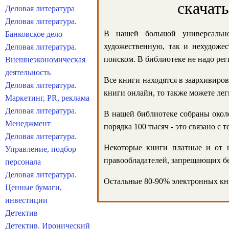
скачат
Деловая литература
Деловая литература.
В нашей большой универсально
Банковское дело
художественную, так и нехудожес
Деловая литература.
поиском. В библиотеке не надо реги
Внешнеэкономическая
деятельность
Все книги находятся в заархивиров
Деловая литература.
книги онлайн, то также можете лег
Маркетинг, PR, реклама
Деловая литература.
В нашей библиотеке собраны около
Менеджмент
порядка 100 тысяч - это связано с
Деловая литература.
Некоторые книги платные и от н
Управление, подбор
правообладателей, запрещающих бе
персонала
Деловая литература.
Остальные 80-90% электронных кни
Ценные бумаги,
инвестиции
Детектив
Детектив. Иронический