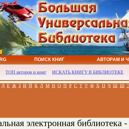
ORG
ПОИСК КНИГ
АВТОРАМ И 
ТОП авторов и книг
ИСКАТЬ КНИГУ В БИБЛИОТЕКЕ
Д
Е
Ж
З
И
Й
К
Л
М
Н
О
П
Р
С
Т
У
Ф
Х
Ц
Ч
Ш
Щ
льная электронная библиотека -