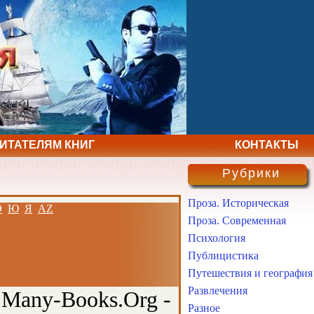
ЧИТАТЕЛЯМ КНИГ
КОНТАКТЫ
Рубрики
Проза. Историческая
Э
Ю
Я
AZ
Проза. Современная
Психология
Публицистика
Путешествия и география
Развлечения
 Many-Books.Org -
Разное