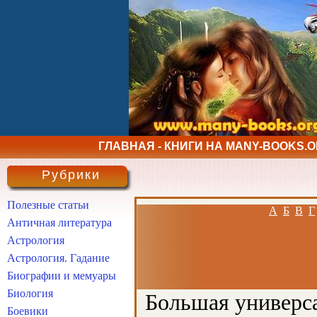
ГЛАВНАЯ - КНИГИ НА MANY-BOOKS.
Рубрики
Полезные статьи
А
Б
В
Г
Античная литература
Астрология
Астрология. Гадание
Биографии и мемуары
Биология
Большая универса
Боевики