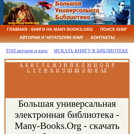
ГЛАВНАЯ - КНИГИ НА MANY-BOOKS.ORG
ПОИСК КНИГ
АВТОРАМ И ЧИТАТЕЛЯМ КНИГ
КОНТАКТЫ
ТОП авторов и книг
ИСКАТЬ КНИГУ В БИБЛИОТЕКЕ
А
Б
В
Г
Д
Е
Ж
З
И
Й
К
Л
М
Н
О
П
Р
С
Т
У
Ф
Х
Ц
Ч
Ш
Щ
Э
Ю
Я
AZ
Большая универсальная
электронная библиотека -
Many-Books.Org - скачать