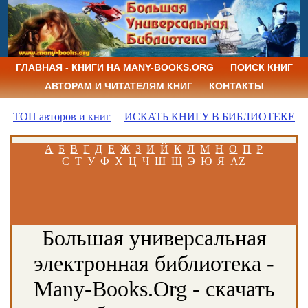
ГЛАВНАЯ - КНИГИ НА MANY-BOOKS.ORG
ПОИСК КНИГ
АВТОРАМ И ЧИТАТЕЛЯМ КНИГ
КОНТАКТЫ
ТОП авторов и книг
ИСКАТЬ КНИГУ В БИБЛИОТЕКЕ
А
Б
В
Г
Д
Е
Ж
З
И
Й
К
Л
М
Н
О
П
Р
С
Т
У
Ф
Х
Ц
Ч
Ш
Щ
Э
Ю
Я
AZ
Большая универсальная
электронная библиотека -
Many-Books.Org - скачать