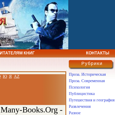
ЧИТАТЕЛЯМ КНИГ
КОНТАКТЫ
Рубрики
Проза. Историческая
Э
Ю
Я
AZ
Проза. Современная
Психология
Публицистика
Путешествия и география
Развлечения
 Many-Books.Org -
Разное