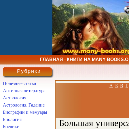
ГЛАВНАЯ - КНИГИ НА MANY-BOOKS.
Рубрики
Полезные статьи
А
Б
В
Г
Античная литература
Астрология
Астрология. Гадание
Биографии и мемуары
Биология
Большая универса
Боевики