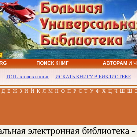
ORG
ПОИСК КНИГ
АВТОРАМ И 
ТОП авторов и книг
ИСКАТЬ КНИГУ В БИБЛИОТЕКЕ
Д
Е
Ж
З
И
Й
К
Л
М
Н
О
П
Р
С
Т
У
Ф
Х
Ц
Ч
Ш
Щ
льная электронная библиотека -