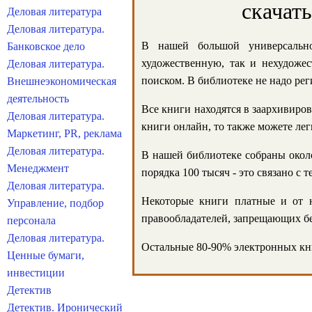
скачат
Деловая литература
Деловая литература.
В нашей большой универсально
Банковское дело
художественную, так и нехудожес
Деловая литература.
поиском. В библиотеке не надо реги
Внешнеэкономическая
деятельность
Все книги находятся в заархивиров
Деловая литература.
книги онлайн, то также можете лег
Маркетинг, PR, реклама
Деловая литература.
В нашей библиотеке собраны около
Менеджмент
порядка 100 тысяч - это связано с
Деловая литература.
Некоторые книги платные и от н
Управление, подбор
правообладателей, запрещающих бе
персонала
Деловая литература.
Остальные 80-90% электронных кни
Ценные бумаги,
инвестиции
Детектив
Детектив. Иронический