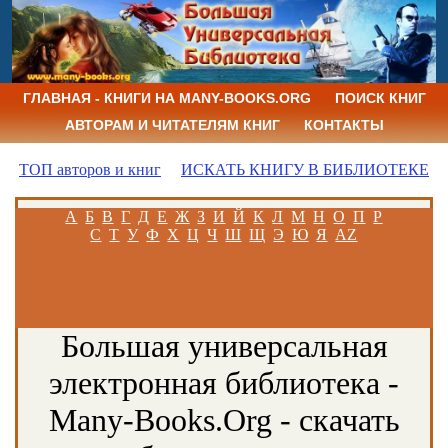
ГЛАВНАЯ - КНИГИ НА MANY-BOOKS.ORG
ПОИСК КНИГ
АВТОРАМ И ЧИТАТЕЛЯМ КНИГ
КОНТАКТЫ
ТОП авторов и книг
ИСКАТЬ КНИГУ В БИБЛИОТЕКЕ
А
Б
В
Г
Д
Е
Ж
З
И
Й
К
Л
М
Н
О
П
Р
С
Т
У
Ф
Х
Ц
Ч
Ш
Щ
Э
Ю
Я
AZ
Большая универсальная
электронная библиотека -
Many-Books.Org - скачать