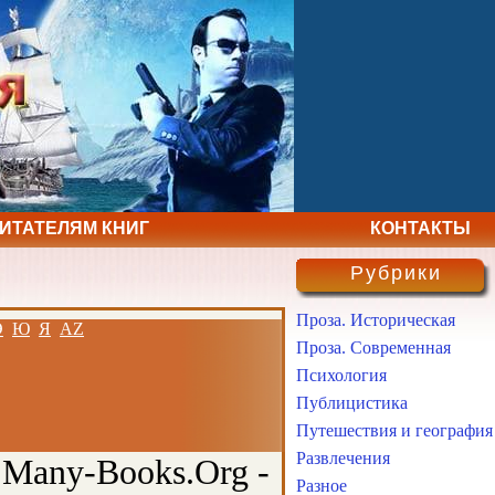
ЧИТАТЕЛЯМ КНИГ
КОНТАКТЫ
Рубрики
Проза. Историческая
Э
Ю
Я
AZ
Проза. Современная
Психология
Публицистика
Путешествия и география
Развлечения
 Many-Books.Org -
Разное