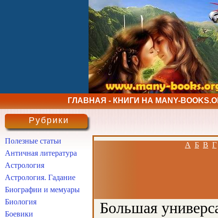
ГЛАВНАЯ - КНИГИ НА MANY-BOOKS.
Рубрики
Полезные статьи
А
Б
В
Г
Античная литература
Астрология
Астрология. Гадание
Биографии и мемуары
Биология
Большая универса
Боевики