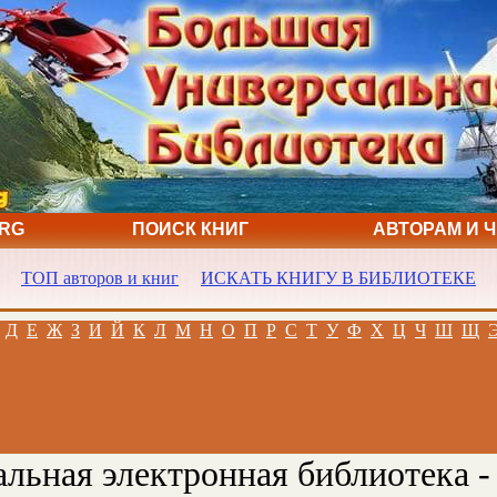
ORG
ПОИСК КНИГ
АВТОРАМ И 
ТОП авторов и книг
ИСКАТЬ КНИГУ В БИБЛИОТЕКЕ
Д
Е
Ж
З
И
Й
К
Л
М
Н
О
П
Р
С
Т
У
Ф
Х
Ц
Ч
Ш
Щ
льная электронная библиотека -