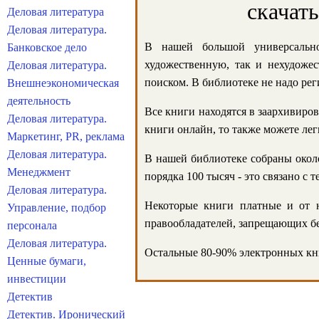
скачат
Деловая литература
Деловая литература.
В нашей большой универсально
Банковское дело
художественную, так и нехудожес
Деловая литература.
поиском. В библиотеке не надо реги
Внешнеэкономическая
деятельность
Все книги находятся в заархивиров
Деловая литература.
книги онлайн, то также можете лег
Маркетинг, PR, реклама
Деловая литература.
В нашей библиотеке собраны около
Менеджмент
порядка 100 тысяч - это связано с
Деловая литература.
Некоторые книги платные и от н
Управление, подбор
правообладателей, запрещающих бе
персонала
Деловая литература.
Остальные 80-90% электронных кни
Ценные бумаги,
инвестиции
Детектив
Детектив. Иронический