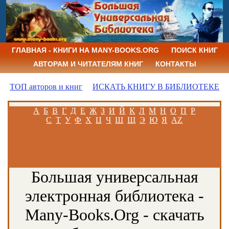
ГЛАВНАЯ - КНИГИ НА MANY-BOOKS.ORG
ПОИСК КНИГ
АВТОРАМ И ЧИТАТЕЛЯМ КНИГ
КОНТАКТЫ
ТОП авторов и книг
ИСКАТЬ КНИГУ В БИБЛИОТЕКЕ
А
Б
В
Г
Д
Е
Ж
З
И
Й
К
Л
М
Н
О
П
Р
С
Т
У
Ф
Х
Ц
Ч
Ш
Щ
Э
Ю
Я
AZ
Большая универсальная
электронная библиотека -
Many-Books.Org - скачать