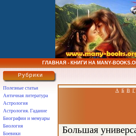
ГЛАВНАЯ - КНИГИ НА MANY-BOOKS.
Рубрики
Полезные статьи
А
Б
В
Г
Античная литература
Астрология
Астрология. Гадание
Биографии и мемуары
Биология
Большая универса
Боевики