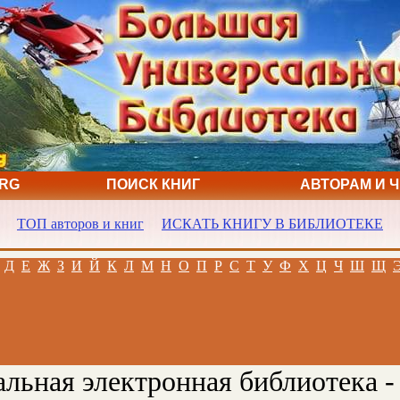
ORG
ПОИСК КНИГ
АВТОРАМ И 
ТОП авторов и книг
ИСКАТЬ КНИГУ В БИБЛИОТЕКЕ
Д
Е
Ж
З
И
Й
К
Л
М
Н
О
П
Р
С
Т
У
Ф
Х
Ц
Ч
Ш
Щ
льная электронная библиотека -