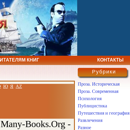
ЧИТАТЕЛЯМ КНИГ
КОНТАКТЫ
Рубрики
Проза. Историческая
Э
Ю
Я
AZ
Проза. Современная
Психология
Публицистика
Путешествия и география
Развлечения
 Many-Books.Org -
Разное