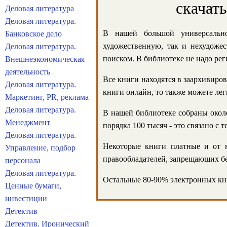
скачат
Деловая литература
Деловая литература.
В нашей большой универсально
Банковское дело
художественную, так и нехудожес
Деловая литература.
поиском. В библиотеке не надо реги
Внешнеэкономическая
деятельность
Все книги находятся в заархивиров
Деловая литература.
книги онлайн, то также можете лег
Маркетинг, PR, реклама
Деловая литература.
В нашей библиотеке собраны около
Менеджмент
порядка 100 тысяч - это связано с
Деловая литература.
Некоторые книги платные и от н
Управление, подбор
правообладателей, запрещающих бе
персонала
Деловая литература.
Остальные 80-90% электронных кни
Ценные бумаги,
инвестиции
Детектив
Детектив. Иронический