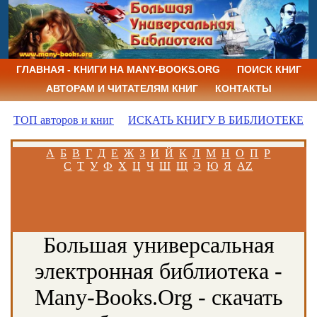
ГЛАВНАЯ - КНИГИ НА MANY-BOOKS.ORG
ПОИСК КНИГ
АВТОРАМ И ЧИТАТЕЛЯМ КНИГ
КОНТАКТЫ
ТОП авторов и книг
ИСКАТЬ КНИГУ В БИБЛИОТЕКЕ
А
Б
В
Г
Д
Е
Ж
З
И
Й
К
Л
М
Н
О
П
Р
С
Т
У
Ф
Х
Ц
Ч
Ш
Щ
Э
Ю
Я
AZ
Большая универсальная
электронная библиотека -
Many-Books.Org - скачать