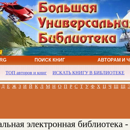
ORG
ПОИСК КНИГ
АВТОРАМ И 
ТОП авторов и книг
ИСКАТЬ КНИГУ В БИБЛИОТЕКЕ
Д
Е
Ж
З
И
Й
К
Л
М
Н
О
П
Р
С
Т
У
Ф
Х
Ц
Ч
Ш
Щ
льная электронная библиотека -