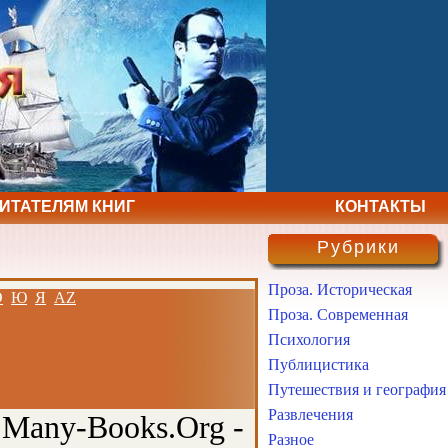
ЧИТАТЕЛЯМ КНИГ
КОНТАКТЫ
Рубрики
Проза. Историческая
Э
Ю
Я
AZ
Проза. Современная
Психология
Публицистика
Путешествия и география
Развлечения
 Many-Books.Org -
Разное