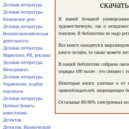
скачат
Деловая литература
Деловая литература.
В нашей большой универсально
Банковское дело
художественную, так и нехудожес
Деловая литература.
поиском. В библиотеке не надо реги
Внешнеэкономическая
деятельность
Все книги находятся в заархивиров
Деловая литература.
книги онлайн, то также можете лег
Маркетинг, PR, реклама
Деловая литература.
В нашей библиотеке собраны около
Менеджмент
порядка 100 тысяч - это связано с
Деловая литература.
Некоторые книги платные и от н
Управление, подбор
правообладателей, запрещающих бе
персонала
Деловая литература.
Остальные 80-90% электронных кни
Ценные бумаги,
инвестиции
Детектив
Детектив. Иронический