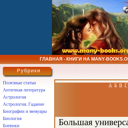
ГЛАВНАЯ - КНИГИ НА MANY-BOOKS.
Рубрики
Полезные статьи
А
Б
В
Г
Античная литература
Астрология
Астрология. Гадание
Биографии и мемуары
Биология
Большая универса
Боевики