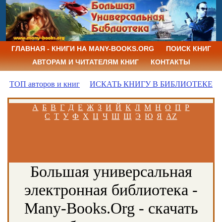
ГЛАВНАЯ - КНИГИ НА MANY-BOOKS.ORG
ПОИСК КНИГ
АВТОРАМ И ЧИТАТЕЛЯМ КНИГ
КОНТАКТЫ
ТОП авторов и книг
ИСКАТЬ КНИГУ В БИБЛИОТЕКЕ
А
Б
В
Г
Д
Е
Ж
З
И
Й
К
Л
М
Н
О
П
Р
С
Т
У
Ф
Х
Ц
Ч
Ш
Щ
Э
Ю
Я
AZ
Большая универсальная
электронная библиотека -
Many-Books.Org - скачать