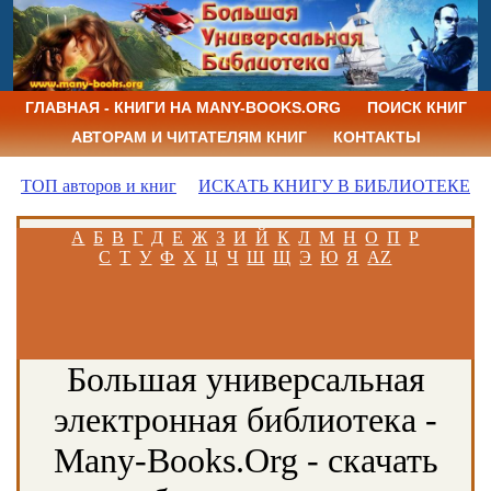
ГЛАВНАЯ - КНИГИ НА MANY-BOOKS.ORG
ПОИСК КНИГ
АВТОРАМ И ЧИТАТЕЛЯМ КНИГ
КОНТАКТЫ
ТОП авторов и книг
ИСКАТЬ КНИГУ В БИБЛИОТЕКЕ
А
Б
В
Г
Д
Е
Ж
З
И
Й
К
Л
М
Н
О
П
Р
С
Т
У
Ф
Х
Ц
Ч
Ш
Щ
Э
Ю
Я
AZ
Большая универсальная
электронная библиотека -
Many-Books.Org - скачать