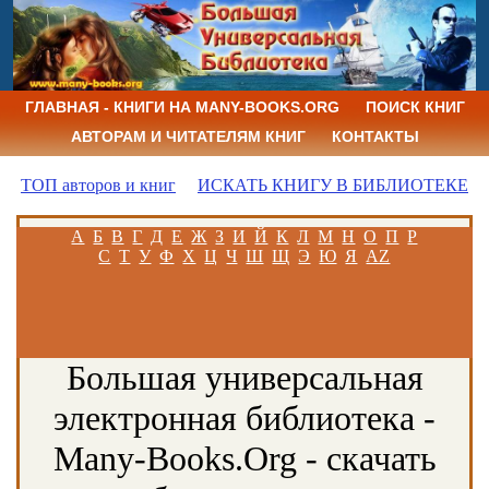
ГЛАВНАЯ - КНИГИ НА MANY-BOOKS.ORG
ПОИСК КНИГ
АВТОРАМ И ЧИТАТЕЛЯМ КНИГ
КОНТАКТЫ
ТОП авторов и книг
ИСКАТЬ КНИГУ В БИБЛИОТЕКЕ
А
Б
В
Г
Д
Е
Ж
З
И
Й
К
Л
М
Н
О
П
Р
С
Т
У
Ф
Х
Ц
Ч
Ш
Щ
Э
Ю
Я
AZ
Большая универсальная
электронная библиотека -
Many-Books.Org - скачать