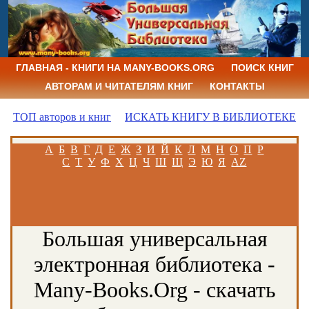
ГЛАВНАЯ - КНИГИ НА MANY-BOOKS.ORG
ПОИСК КНИГ
АВТОРАМ И ЧИТАТЕЛЯМ КНИГ
КОНТАКТЫ
ТОП авторов и книг
ИСКАТЬ КНИГУ В БИБЛИОТЕКЕ
А
Б
В
Г
Д
Е
Ж
З
И
Й
К
Л
М
Н
О
П
Р
С
Т
У
Ф
Х
Ц
Ч
Ш
Щ
Э
Ю
Я
AZ
Большая универсальная
электронная библиотека -
Many-Books.Org - скачать