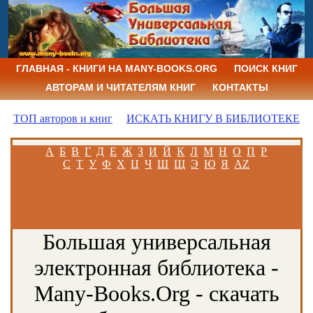
ГЛАВНАЯ - КНИГИ НА MANY-BOOKS.ORG
ПОИСК КНИГ
АВТОРАМ И ЧИТАТЕЛЯМ КНИГ
КОНТАКТЫ
ТОП авторов и книг
ИСКАТЬ КНИГУ В БИБЛИОТЕКЕ
А
Б
В
Г
Д
Е
Ж
З
И
Й
К
Л
М
Н
О
П
Р
С
Т
У
Ф
Х
Ц
Ч
Ш
Щ
Э
Ю
Я
AZ
Большая универсальная
электронная библиотека -
Many-Books.Org - скачать