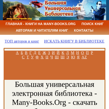
ГЛАВНАЯ - КНИГИ НА MANY-BOOKS.ORG
ПОИСК КНИГ
АВТОРАМ И ЧИТАТЕЛЯМ КНИГ
КОНТАКТЫ
ТОП авторов и книг
ИСКАТЬ КНИГУ В БИБЛИОТЕКЕ
А
Б
В
Г
Д
Е
Ж
З
И
Й
К
Л
М
Н
О
П
Р
С
Т
У
Ф
Х
Ц
Ч
Ш
Щ
Э
Ю
Я
AZ
Большая универсальная
электронная библиотека -
Many-Books.Org - скачать