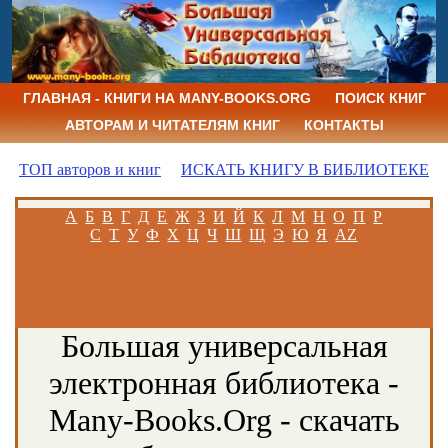
ГЛАВНАЯ - КНИГИ НА MANY-BOOKS.ORG
ПОИСК КНИГ
АВТОРАМ И ЧИТАТЕЛЯМ КНИГ
КОНТАКТЫ
ТОП авторов и книг
ИСКАТЬ КНИГУ В БИБЛИОТЕКЕ
А
Б
В
Г
Д
Е
Ж
З
И
Й
К
Л
М
Н
О
П
Р
С
Т
У
Ф
Х
Ц
Ч
Ш
Щ
Э
Ю
Я
AZ
Большая универсальная
электронная библиотека -
Many-Books.Org - скачать