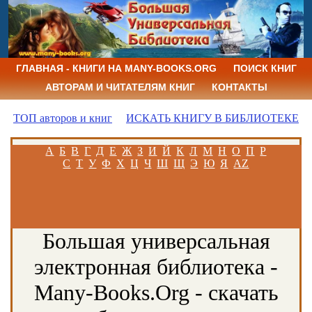
ГЛАВНАЯ - КНИГИ НА MANY-BOOKS.ORG
ПОИСК КНИГ
АВТОРАМ И ЧИТАТЕЛЯМ КНИГ
КОНТАКТЫ
ТОП авторов и книг
ИСКАТЬ КНИГУ В БИБЛИОТЕКЕ
А
Б
В
Г
Д
Е
Ж
З
И
Й
К
Л
М
Н
О
П
Р
С
Т
У
Ф
Х
Ц
Ч
Ш
Щ
Э
Ю
Я
AZ
Большая универсальная
электронная библиотека -
Many-Books.Org - скачать